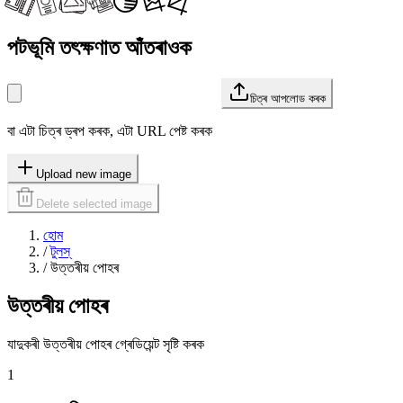
পটভূমি তৎক্ষণাত আঁতৰাওক
চিত্ৰ আপলোড কৰক
বা এটা চিত্ৰ ড্ৰপ কৰক, এটা URL পেষ্ট কৰক
Upload new image
Delete selected image
হোম
/
টুলস্
/
উত্তৰীয় পোহৰ
উত্তৰীয় পোহৰ
যাদুকৰী উত্তৰীয় পোহৰ গ্ৰেডিয়েন্ট সৃষ্টি কৰক
1