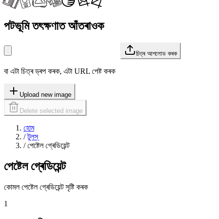
পটভূমি তৎক্ষণাত আঁতৰাওক
চিত্ৰ আপলোড কৰক
বা এটা চিত্ৰ ড্ৰপ কৰক, এটা URL পেষ্ট কৰক
Upload new image
Delete selected image
হোম
/
টুলস্
/
পেষ্টেল গ্ৰেডিয়েন্ট
পেষ্টেল গ্ৰেডিয়েন্ট
কোমল পেষ্টেল গ্ৰেডিয়েন্ট সৃষ্টি কৰক
1