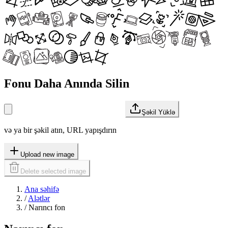
Fonu Daha Anında Silin
Şəkil Yüklə
və ya bir şəkil atın, URL yapışdırın
Upload new image
Delete selected image
Ana səhifə
/
Alətlər
/
Narıncı fon