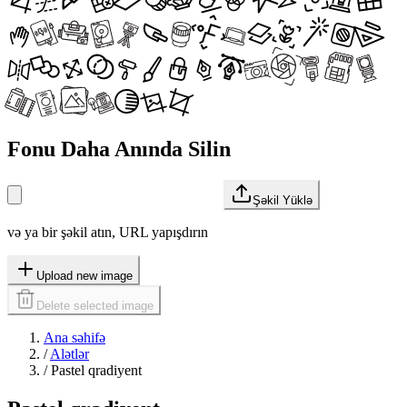
Fonu Daha Anında Silin
Şəkil Yüklə
və ya bir şəkil atın, URL yapışdırın
Upload new image
Delete selected image
Ana səhifə
/
Alətlər
/
Pastel qradiyent