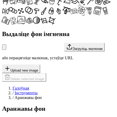
Выдаліце фон імгненна
Загрузіць малюнак
або перацягніце малюнак, устаўце URL
Upload new image
Delete selected image
Галоўная
/
Інструменты
/
Аранжавы фон
Аранжавы фон