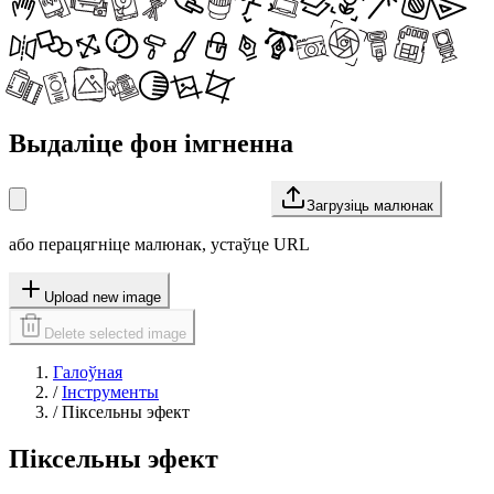
Выдаліце фон імгненна
Загрузіць малюнак
або перацягніце малюнак, устаўце URL
Upload new image
Delete selected image
Галоўная
/
Інструменты
/
Піксельны эфект
Піксельны эфект