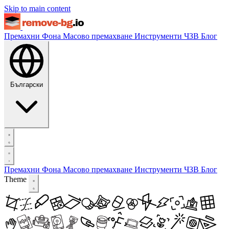
Skip to main content
Премахни Фона
Масово премахване
Инструменти
ЧЗВ
Блог
Български
Премахни Фона
Масово премахване
Инструменти
ЧЗВ
Блог
Theme