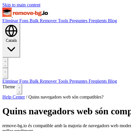
Skip to main content
Eliminar Fons
Bulk Remover
Tools
Preguntes Freqüents
Blog
Català
Eliminar Fons
Bulk Remover
Tools
Preguntes Freqüents
Blog
Theme
Help Center
/
Quins navegadors web són compatibles?
Quins navegadors web són comp
remove-bg.io és compatible amb la majoria de navegadors web moderns 
millor rendiment.