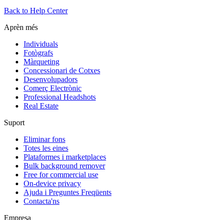
Back to Help Center
Aprèn més
Individuals
Fotògrafs
Màrqueting
Concessionari de Cotxes
Desenvolupadors
Comerç Electrònic
Professional Headshots
Real Estate
Suport
Eliminar fons
Totes les eines
Plataformes i marketplaces
Bulk background remover
Free for commercial use
On-device privacy
Ajuda i Preguntes Freqüents
Contacta'ns
Empresa