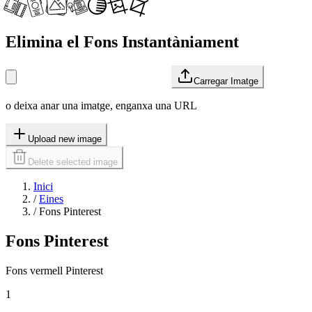
Elimina el Fons Instantàniament
Carregar Imatge
o deixa anar una imatge, enganxa una URL
Upload new image
Delete selected image
Inici
/
Eines
/
Fons Pinterest
Fons Pinterest
Fons vermell Pinterest
1