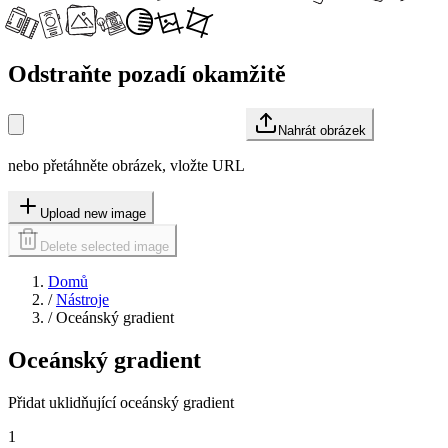
Odstraňte pozadí okamžitě
Nahrát obrázek
nebo přetáhněte obrázek, vložte URL
Upload new image
Delete selected image
Domů
/
Nástroje
/
Oceánský gradient
Oceánský gradient
Přidat uklidňující oceánský gradient
1