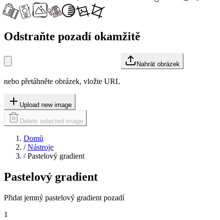
Odstraňte pozadí okamžitě
Nahrát obrázek
nebo přetáhněte obrázek, vložte URL
Upload new image
Delete selected image
Domů
/
Nástroje
/
Pastelový gradient
Pastelový gradient
Přidat jemný pastelový gradient pozadí
1