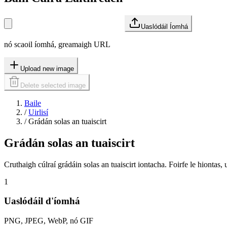
Uaslódáil Íomhá
nó scaoil íomhá, greamaigh URL
Upload new image
Delete selected image
Baile
/
Uirlisí
/
Grádán solas an tuaiscirt
Grádán solas an tuaiscirt
Cruthaigh cúlraí grádáin solas an tuaiscirt iontacha. Foirfe le hiontas, 
1
Uaslódáil d'íomhá
PNG, JPEG, WebP, nó GIF