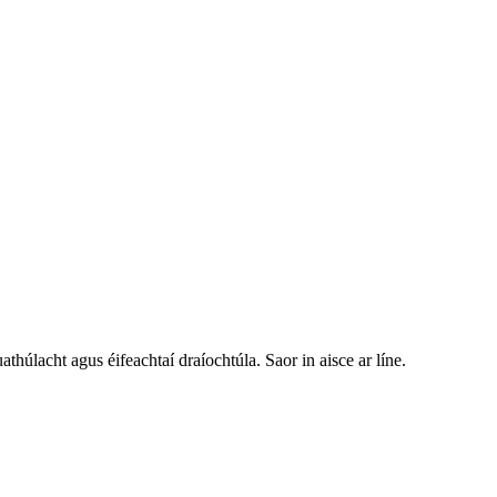
uathúlacht agus éifeachtaí draíochtúla. Saor in aisce ar líne.