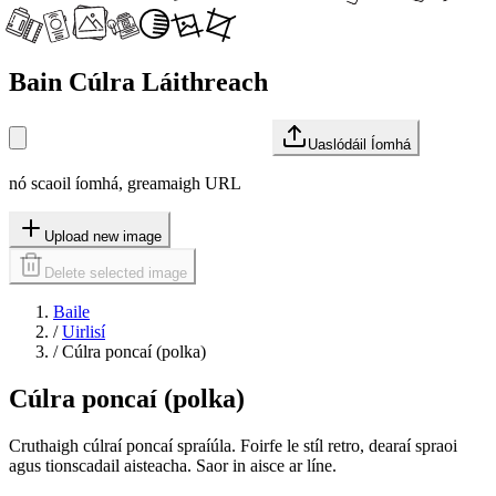
Bain Cúlra Láithreach
Uaslódáil Íomhá
nó scaoil íomhá, greamaigh URL
Upload new image
Delete selected image
Baile
/
Uirlisí
/
Cúlra poncaí (polka)
Cúlra poncaí (polka)
Cruthaigh cúlraí poncaí spraíúla. Foirfe le stíl retro, dearaí spraoi
agus tionscadail aisteacha. Saor in aisce ar líne.