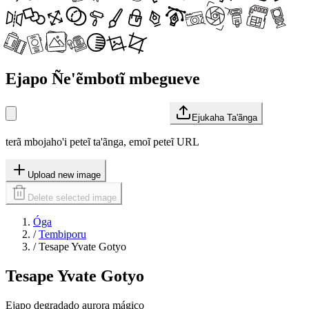
Ejapo Ñe'ẽmbotĩ mbegueve
Ejukaha Ta'ãnga
terã mbojaho'i peteĩ ta'ãnga, emoĩ peteĩ URL
Upload new image
Delete selected image
Óga
/
Tembiporu
/
Tesape Yvate Gotyo
Tesape Yvate Gotyo
Ejapo degradado aurora mágico