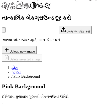
તાત્કાલિક બેકગ્રાઉન્ડ દૂર કરો
ઇમેજ અપલોડ કરો
અથવા એક ઇમેજ મૂકો, URL પેસ્ટ કરો
Upload new image
Delete selected image
હોમ
/
ટૂલ્સ
/
Pink Background
Pink Background
ઈમેજમાં મુલાયમ ગુલાબી બેકગ્રાઉન્ડ ઉમેરો
1