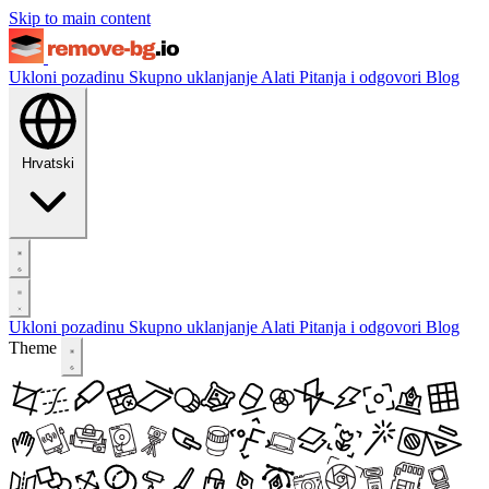
Skip to main content
Ukloni pozadinu
Skupno uklanjanje
Alati
Pitanja i odgovori
Blog
Hrvatski
Ukloni pozadinu
Skupno uklanjanje
Alati
Pitanja i odgovori
Blog
Theme