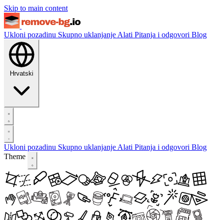
Skip to main content
Ukloni pozadinu
Skupno uklanjanje
Alati
Pitanja i odgovori
Blog
Hrvatski
Ukloni pozadinu
Skupno uklanjanje
Alati
Pitanja i odgovori
Blog
Theme