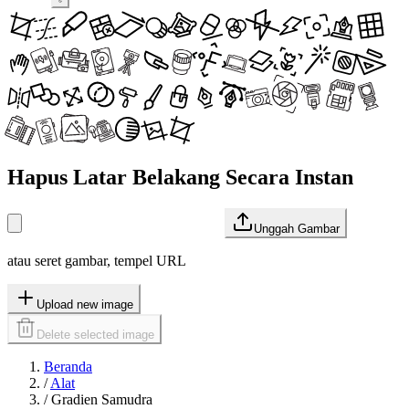
Hapus Latar Belakang Secara Instan
Unggah Gambar
atau seret gambar, tempel URL
Upload new image
Delete selected image
Beranda
/
Alat
/
Gradien Samudra