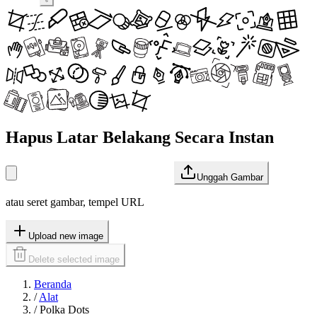
Hapus Latar Belakang Secara Instan
Unggah Gambar
atau seret gambar, tempel URL
Upload new image
Delete selected image
Beranda
/
Alat
/
Polka Dots