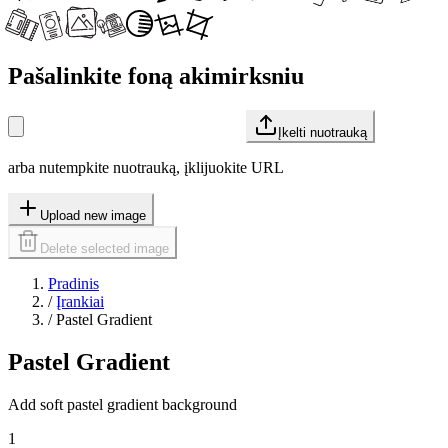
Pašalinkite foną akimirksniu
Įkelti nuotrauką
arba nutempkite nuotrauką, įklijuokite URL
Upload new image
Delete selected image
Pradinis
/
Įrankiai
/
Pastel Gradient
Pastel Gradient
Add soft pastel gradient background
1