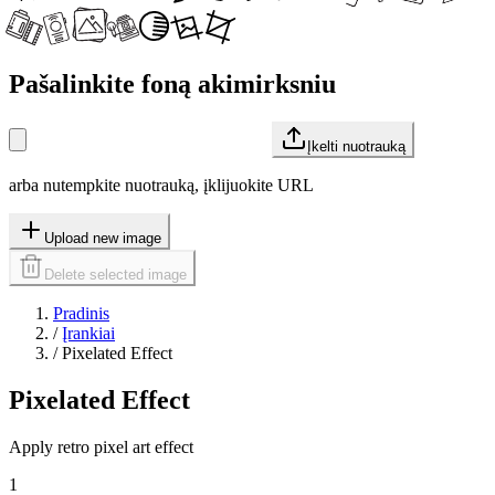
Pašalinkite foną akimirksniu
Įkelti nuotrauką
arba nutempkite nuotrauką, įklijuokite URL
Upload new image
Delete selected image
Pradinis
/
Įrankiai
/
Pixelated Effect
Pixelated Effect
Apply retro pixel art effect
1