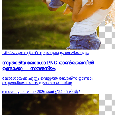
ചിത്രം എഡിറ്റിംഗ്
നുറുങ്ങുകളും തന്ത്രങ്ങളും
സുതാര്യ ലോഗോ PNG ഓണ്‍ലൈനില്‍
ഉണ്ടാക്കൂ — സൗജന്യം
ലോഗോയ്ക്ക് ചുറ്റും വെളുത്ത ബോക്സ് ഉണ്ടോ?
സുതാര്യമാക്കാന്‍ ഇങ്ങനെ ചെയ്യൂ.
remove-bg.io Team
·
2026 മാർച്ച് 24
·
5 മിനിറ്റ്