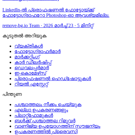
LinkedIn-ല്‍ പ്രൊഫഷണല്‍ ഫോട്ടോയ്ക്ക്
ഫോട്ടോഗ്രാഫറോ Photoshop-ഓ ആവശ്യമില്ല.
remove-bg.io Team
·
2026 മാർച്ച് 23
·
5 മിനിറ്റ്
കൂടുതൽ അറിയുക
വ്യക്തികൾ
ഫോട്ടോഗ്രാഫർമാർ
മാർക്കറ്റിംഗ്
കാർ ഡീലർഷിപ്പ്
ഡെവലപ്പർമാർ
ഇ-കൊമേഴ്‌സ്
പ്രൊഫഷണൽ ഹെഡ്ഷോട്ടുകൾ
റിയൽ എസ്റ്റേറ്റ്
പിന്തുണ
പശ്ചാത്തലം നീക്കം ചെയ്യുക
എല്ലാ ഉപകരണങ്ങളും
പ്ലാറ്റ്‌ഫോമുകൾ
ബൾക്ക് പശ്ചാത്തല റിമൂവർ
വാണിജ്യ ഉപയോഗത്തിന് സൗജന്യം
ഉപകരണത്തിൽ പ്രൈവസി