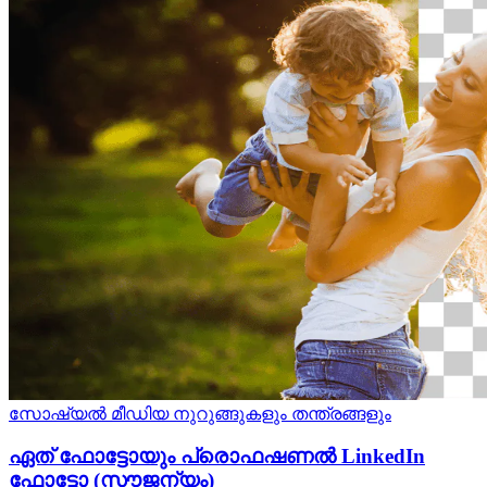
സോഷ്യല്‍ മീഡിയ
നുറുങ്ങുകളും തന്ത്രങ്ങളും
ഏത് ഫോട്ടോയും പ്രൊഫഷണല്‍ LinkedIn
ഫോട്ടോ (സൗജന്യം)