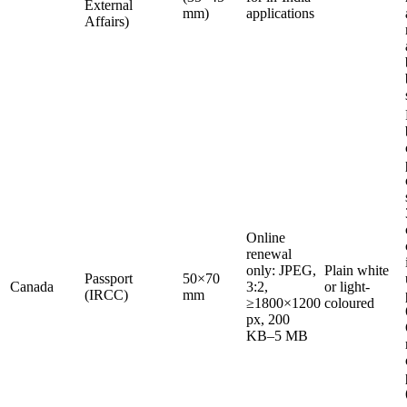
External
mm)
applications
Affairs)
Online
renewal
only: JPEG,
Plain white
Passport
50×70
Canada
3:2,
or light-
(IRCC)
mm
≥1800×1200
coloured
px, 200
KB–5 MB