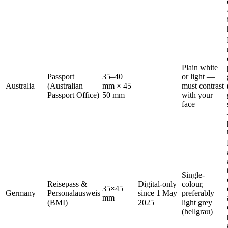
Plain white
Passport
35–40
or light —
Australia
(Australian
mm × 45–
—
must contrast
Passport Office)
50 mm
with your
face
Single-
Reisepass &
Digital-only
colour,
35×45
Germany
Personalausweis
since 1 May
preferably
mm
(BMI)
2025
light grey
(hellgrau)