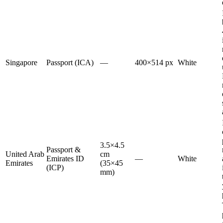
Singapore
Passport (ICA)
—
400×514 px
White
3.5×4.5
Passport &
United Arab
cm
Emirates ID
—
White
Emirates
(35×45
(ICP)
mm)