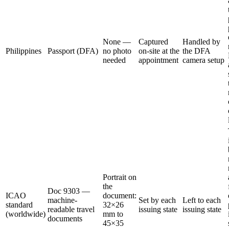
None —
Captured
Handled by
Philippines
Passport (DFA)
no photo
on-site at the
the DFA
needed
appointment
camera setup
Portrait on
the
Doc 9303 —
ICAO
document:
machine-
Set by each
Left to each
standard
32×26
readable travel
issuing state
issuing state
(worldwide)
mm to
documents
45×35