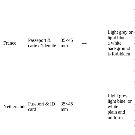
Light grey or
light blue —
Passeport &
35×45
France
—
a white
carte d’identité
mm
background
is forbidden
Light grey,
light blue, or
Passport & ID
35×45
Netherlands
—
white —
card
mm
plain and
uniform