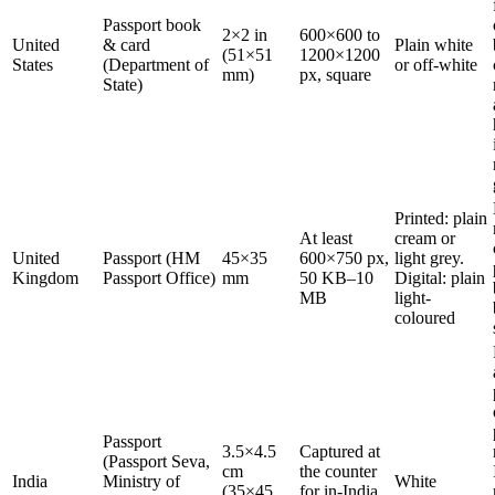
Passport book
2×2 in
600×600 to
United
& card
Plain white
(51×51
1200×1200
States
(Department of
or off-white
mm)
px, square
State)
Printed: plain
At least
cream or
United
Passport (HM
45×35
600×750 px,
light grey.
Kingdom
Passport Office)
mm
50 KB–10
Digital: plain
MB
light-
coloured
Passport
3.5×4.5
Captured at
(Passport Seva,
cm
the counter
India
Ministry of
White
(35×45
for in-India