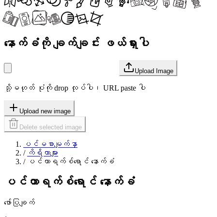
နောက်ခံကို ချက်ချင်း ဖယ်ရှားပါ
Upload Image
သို့မဟုတ် ပုံကို drop လုပ်ပါ၊ URL paste ပါ
Upload new image
Delete selected image
ပင်မစာမျက်နှာ
/
ကိရိယာများ
/
ပင်တာရက်စ်ရောင် နောက်ခံ
ပင်တာရက်စ်ရောင် နောက်ခံ
ဖော်ပြချက်