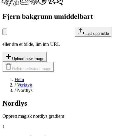
Fjern bakgrunn umiddelbart
Last opp bilde
eller dra et bilde, lim inn URL
Upload new image
Delete selected image
Hem
/
Verktyg
/
Nordlys
Nordlys
Opprett magisk nordlys gradient
1