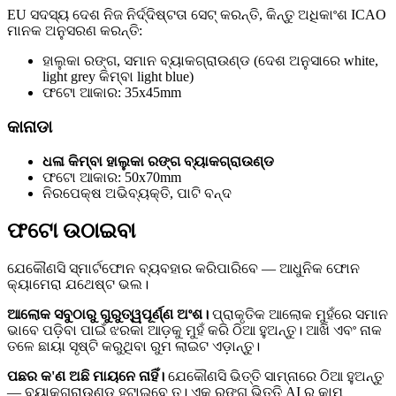
EU ସଦସ୍ୟ ଦେଶ ନିଜ ନିର୍ଦ୍ଦିଷ୍ଟତା ସେଟ୍ କରନ୍ତି, କିନ୍ତୁ ଅଧିକାଂଶ ICAO
ମାନକ ଅନୁସରଣ କରନ୍ତି:
ହାଲୁକା ରଙ୍ଗ, ସମାନ ବ୍ୟାକଗ୍ରାଉଣ୍ଡ (ଦେଶ ଅନୁସାରେ white,
light grey କିମ୍ବା light blue)
ଫଟୋ ଆକାର: 35x45mm
କାନାଡା
ଧଳା କିମ୍ବା ହାଲୁକା ରଙ୍ଗ ବ୍ୟାକଗ୍ରାଉଣ୍ଡ
ଫଟୋ ଆକାର: 50x70mm
ନିରପେକ୍ଷ ଅଭିବ୍ୟକ୍ତି, ପାଟି ବନ୍ଦ
ଫଟୋ ଉଠାଇବା
ଯେକୌଣସି ସ୍ମାର୍ଟଫୋନ ବ୍ୟବହାର କରିପାରିବେ — ଆଧୁନିକ ଫୋନ
କ୍ୟାମେରା ଯଥେଷ୍ଟ ଭଲ।
ଆଲୋକ ସବୁଠାରୁ ଗୁରୁତ୍ୱପୂର୍ଣ୍ଣ ଅଂଶ।
ପ୍ରାକୃତିକ ଆଲୋକ ମୁହଁରେ ସମାନ
ଭାବେ ପଡ଼ିବା ପାଇଁ ଝରକା ଆଡ଼କୁ ମୁହଁ କରି ଠିଆ ହୁଅନ୍ତୁ। ଆଖି ଏବଂ ନାକ
ତଳେ ଛାୟା ସୃଷ୍ଟି କରୁଥିବା ରୁମ ଲାଇଟ ଏଡ଼ାନ୍ତୁ।
ପଛର କ'ଣ ଅଛି ମାୟନେ ନାହିଁ।
ଯେକୌଣସି ଭିତ୍ତି ସାମ୍ନାରେ ଠିଆ ହୁଅନ୍ତୁ
— ବ୍ୟାକଗ୍ରାଉଣ୍ଡ ହଟାଇବେ ତ। ଏକ ରଙ୍ଗ ଭିତ୍ତି AI ର କାମ