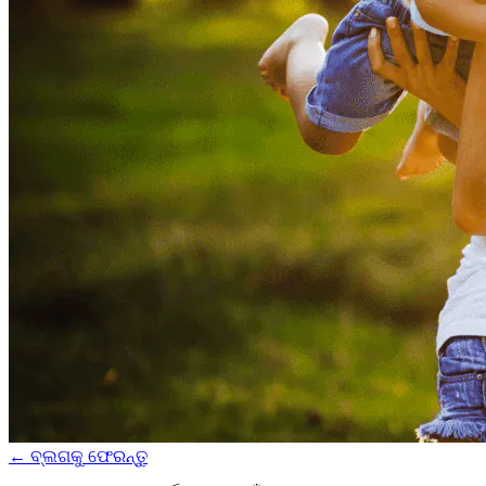
←
ବ୍ଲଗକୁ ଫେରନ୍ତୁ