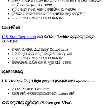
ଫଟୋ ଆକାର: ପାସପୋର୍ଟ ପାଇଁ 35x45mm; US ଭିସା ଆବେଦନ
ପାଇଁ 2x2 ଇଞ୍ଚ (51x51mm)
ମୁହଁ ସେଣ୍ଟରରେ, କାନ ଦେଖାଯିବା ଆବଶ୍ୟକ
ଚୁଟିରେ ମୁହଁ ଢାଙ୍କିବା ବାରଣ (ଧାର୍ମିକ ଛାଡ଼ ବ୍ୟତୀତ)
ଗତ ୬ ମାସ ମଧ୍ୟରେ ଉଠାଯାଇଥିବା
ଆମେରିକା
U.S. State Department
ଧଳା କିମ୍ବା off-white ବ୍ୟାକଗ୍ରାଉଣ୍ଡ
ଆବଶ୍ୟକ:
ଫଟୋ ଆକାର: 2x2 ଇଞ୍ଚ (51x51mm)
ମୁହଁ କିମ୍ବା ବ୍ୟାକଗ୍ରାଉଣ୍ଡରେ ଛାୟା ନାହିଁ
ଗତ ୬ ମାସ ମଧ୍ୟରେ ଉଠାଯାଇଥିବା
ନିରପେକ୍ଷ ଅଭିବ୍ୟକ୍ତି, ଦୁଇ ଆଖି ଖୋଲା
ଯୁକ୍ତରାଜ୍ୟ
UK
ସାଧା ଧଳା କିମ୍ବା light grey ବ୍ୟାକଗ୍ରାଉଣ୍ଡ
ଗ୍ରହଣ କରେ:
ଫଟୋ ଆକାର: 35x45mm
ଛାୟା ନାହିଁ, ବ୍ୟାକଗ୍ରାଉଣ୍ଡରେ texture ନାହିଁ
ଇଉରୋପୀୟ ୟୁନିୟନ (Schengen Visa)