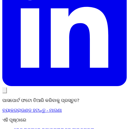
ପାସପୋର୍ଟ ଫଟୋ ତିଆରି କରିବାକୁ ପ୍ରସ୍ତୁତ?
ବ୍ୟାକଗ୍ରାଉଣ୍ଡ ହଟାନ୍ତୁ - ମାଗଣା
ଏହି ପୃଷ୍ଠାରେ