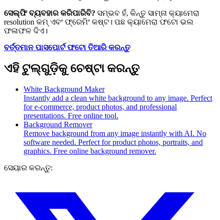
ସେଲ୍ଫି ବ୍ୟବହାର କରିପାରିବି?
ସମ୍ଭବ ହଁ, କିନ୍ତୁ ସାମ୍ନା କ୍ୟାମେରା
resolution କମ୍ ଏବଂ ଫ୍ରେମିଂ କଷ୍ଟ। ପଛ କ୍ୟାମେରା ଫଟୋ ଭଲ
ଫଳାଫଳ ଦିଏ।
ବର୍ତ୍ତମାନ ପାସପୋର୍ଟ ଫଟୋ ତିଆରି କରନ୍ତୁ
ଏହି ଟୁଲ୍‌ଗୁଡ଼ିକୁ ଚେଷ୍ଟା କରନ୍ତୁ
White Background Maker
Instantly add a clean white background to any image. Perfect
for e-commerce, product photos, and professional
presentations. Free online tool.
Background Remover
Remove background from any image instantly with AI. No
software needed. Perfect for product photos, portraits, and
graphics. Free online background remover.
ସେୟାର କରନ୍ତୁ: