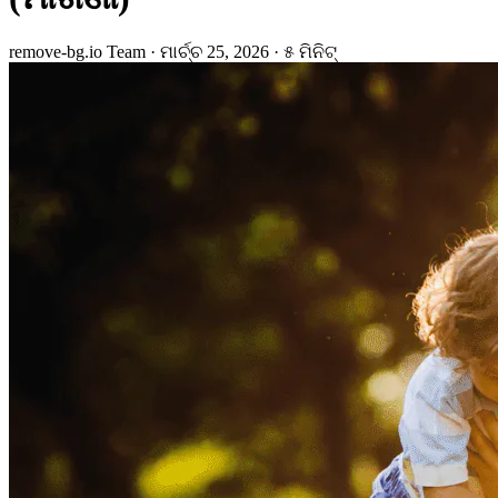
remove-bg.io Team
·
ମାର୍ଚ୍ଚ 25, 2026
·
୫ ମିନିଟ୍