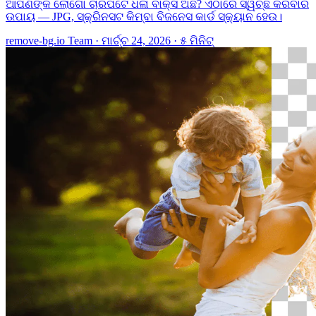
ଆପଣଙ୍କ ଲୋଗୋ ଚାରିପଟେ ଧଳା ବାକ୍ସ ଅଛି? ଏଠାରେ ସ୍ୱଚ୍ଛ କରିବାର
ଉପାୟ — JPG, ସ୍କ୍ରିନସଟ କିମ୍ବା ବିଜନେସ କାର୍ଡ ସ୍କ୍ୟାନ ହେଉ।
remove-bg.io Team
·
ମାର୍ଚ୍ଚ 24, 2026
·
୫ ମିନିଟ୍