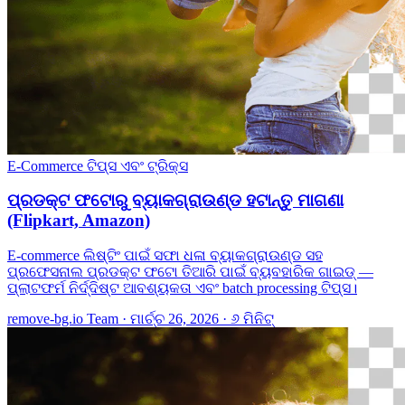
E-Commerce
ଟିପ୍ସ ଏବଂ ଟ୍ରିକ୍ସ
ପ୍ରଡକ୍ଟ ଫଟୋରୁ ବ୍ୟାକଗ୍ରାଉଣ୍ଡ ହଟାନ୍ତୁ ମାଗଣା
(Flipkart, Amazon)
E-commerce ଲିଷ୍ଟିଂ ପାଇଁ ସଫା ଧଳା ବ୍ୟାକଗ୍ରାଉଣ୍ଡ ସହ
ପ୍ରଫେସନାଲ ପ୍ରଡକ୍ଟ ଫଟୋ ତିଆରି ପାଇଁ ବ୍ୟବହାରିକ ଗାଇଡ୍ —
ପ୍ଲାଟଫର୍ମ ନିର୍ଦ୍ଦିଷ୍ଟ ଆବଶ୍ୟକତା ଏବଂ batch processing ଟିପ୍ସ।
remove-bg.io Team
·
ମାର୍ଚ୍ଚ 26, 2026
·
୬ ମିନିଟ୍