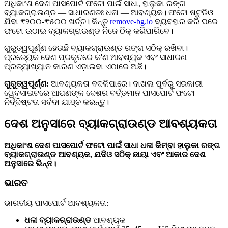
ଅଧିକାଂଶ ଦେଶ ପାସପୋର୍ଟ ଫଟୋ ପାଇଁ ସାଧା, ହାଲୁକା ରଙ୍ଗ
ବ୍ୟାକଗ୍ରାଉଣ୍ଡ — ସାଧାରଣତଃ ଧଳା — ଆବଶ୍ୟକ। ଫଟୋ ଷ୍ଟୁଡିଓ
ଯିବା ₹୨୦୦-₹୫୦୦ ଖର୍ଚ୍ଚ। କିନ୍ତୁ
remove-bg.io
ବ୍ୟବହାର କରି ଘରେ
ଫଟୋ ଉଠାଇ ବ୍ୟାକଗ୍ରାଉଣ୍ଡ ନିଜେ ଠିକ୍ କରିପାରିବେ।
ଗୁରୁତ୍ୱପୂର୍ଣ୍ଣ ହେଉଛି ବ୍ୟାକଗ୍ରାଉଣ୍ଡ ରଙ୍ଗ ସଠିକ୍ ରଖିବା।
ପ୍ରତ୍ୟେକ ଦେଶ ପ୍ରକୃତରେ କ'ଣ ଆବଶ୍ୟକ ଏବଂ ସାଧାରଣ
ପ୍ରତ୍ୟାଖ୍ୟାନ କାରଣ ଏଡ଼ାଇବା ଏଠାରେ ଅଛି।
ଗୁରୁତ୍ୱପୂର୍ଣ୍ଣ:
ଆବଶ୍ୟକତା ବଦଳିପାରେ। ଦାଖଲ ପୂର୍ବରୁ ସରକାରୀ
ୱେବସାଇଟରେ ଆପଣଙ୍କ ଦେଶର ବର୍ତ୍ତମାନ ପାସପୋର୍ଟ ଫଟୋ
ନିର୍ଦ୍ଦିଷ୍ଟତା ସର୍ବଦା ଯାଞ୍ଚ କରନ୍ତୁ।
ଦେଶ ଅନୁସାରେ ବ୍ୟାକଗ୍ରାଉଣ୍ଡ ଆବଶ୍ୟକତା
ଅଧିକାଂଶ ଦେଶ ପାସପୋର୍ଟ ଫଟୋ ପାଇଁ ସାଧା ଧଳା କିମ୍ବା ହାଲୁକା ରଙ୍ଗ
ବ୍ୟାକଗ୍ରାଉଣ୍ଡ ଆବଶ୍ୟକ, ଯଦିଓ ସଠିକ୍ ଛାୟା ଏବଂ ଆକାର ଦେଶ
ଅନୁସାରେ ଭିନ୍ନ।
ଭାରତ
ଭାରତୀୟ ପାସପୋର୍ଟ ଆବଶ୍ୟକତା:
ଧଳା ବ୍ୟାକଗ୍ରାଉଣ୍ଡ
ଆବଶ୍ୟକ