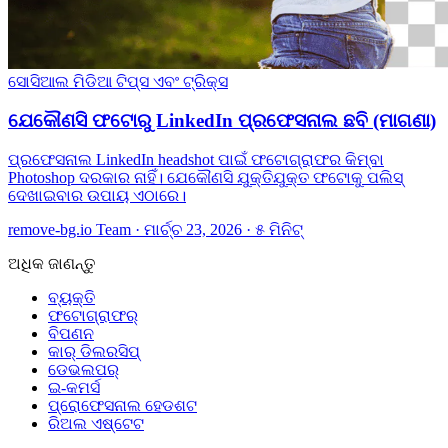
ସୋସିଆଲ ମିଡିଆ
ଟିପ୍ସ ଏବଂ ଟ୍ରିକ୍ସ
ଯେକୌଣସି ଫଟୋରୁ LinkedIn ପ୍ରଫେସନାଲ ଛବି (ମାଗଣା)
ପ୍ରଫେସନାଲ LinkedIn headshot ପାଇଁ ଫଟୋଗ୍ରାଫର କିମ୍ବା
Photoshop ଦରକାର ନାହିଁ। ଯେକୌଣସି ଯୁକ୍ତିଯୁକ୍ତ ଫଟୋକୁ ପଲିସ୍
ଦେଖାଇବାର ଉପାୟ ଏଠାରେ।
remove-bg.io Team
·
ମାର୍ଚ୍ଚ 23, 2026
·
୫ ମିନିଟ୍
ଅଧିକ ଜାଣନ୍ତୁ
ବ୍ୟକ୍ତି
ଫଟୋଗ୍ରାଫର୍
ବିପଣନ
କାର୍ ଡିଲରସିପ୍
ଡେଭଲପର୍
ଇ-କମର୍ସ
ପ୍ରୋଫେସନାଲ ହେଡଶଟ
ରିଅଲ ଏଷ୍ଟେଟ