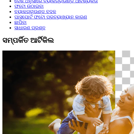
ଦେଶ ଅନୁସାରେ ବ୍ୟାକଗ୍ରାଉଣ୍ଡ ଆବଶ୍ୟକତା
ଫଟୋ ଉଠାଇବା
ବ୍ୟାକଗ୍ରାଉଣ୍ଡ ବଦଳ
ପାସପୋର୍ଟ ଫଟୋ ପ୍ରତ୍ୟାଖ୍ୟାନ କାରଣ
ଛାପିବା
ସାଧାରଣ ପ୍ରଶ୍ନ
ସମ୍ପର୍କିତ ଆର୍ଟିକିଲ