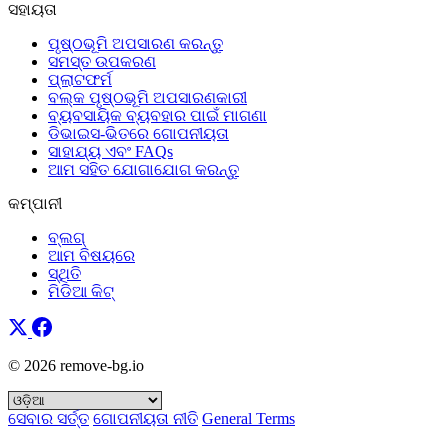
ସହାୟତା
ପୃଷ୍ଠଭୂମି ଅପସାରଣ କରନ୍ତୁ
ସମସ୍ତ ଉପକରଣ
ପ୍ଲାଟଫର୍ମ
ବଲ୍କ ପୃଷ୍ଠଭୂମି ଅପସାରଣକାରୀ
ବ୍ୟବସାୟିକ ବ୍ୟବହାର ପାଇଁ ମାଗଣା
ଡିଭାଇସ-ଭିତରେ ଗୋପନୀୟତା
ସାହାଯ୍ୟ ଏବଂ FAQs
ଆମ ସହିତ ଯୋଗାଯୋଗ କରନ୍ତୁ
କମ୍ପାନୀ
ବ୍ଲଗ୍
ଆମ ବିଷୟରେ
ସ୍ଥିତି
ମିଡିଆ କିଟ୍
© 2026 remove-bg.io
ସେବାର ସର୍ତ୍ତ
ଗୋପନୀୟତା ନୀତି
General Terms