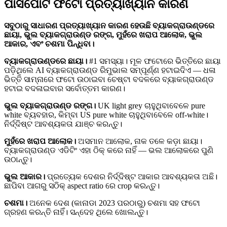
ପାସପୋର୍ଟ ଫଟୋ ପ୍ରତ୍ୟାଖ୍ୟାନ କାରଣ
ସବୁଠାରୁ ସାଧାରଣ ପ୍ରତ୍ୟାଖ୍ୟାନ କାରଣ ହେଉଛି ବ୍ୟାକଗ୍ରାଉଣ୍ଡରେ
ଛାୟା, ଭୁଲ ବ୍ୟାକଗ୍ରାଉଣ୍ଡ ରଙ୍ଗ, ମୁହଁରେ ଖରାପ ଆଲୋକ, ଭୁଲ
ଆକାର, ଏବଂ ଚଶମା ପିନ୍ଧିବା।
ବ୍ୟାକଗ୍ରାଉଣ୍ଡରେ ଛାୟା।
#1 ସମସ୍ୟା। ମୂଳ ଫଟୋରେ ଭିତ୍ତିରେ ଛାୟା
ପଡ଼ିଥିଲେ AI ବ୍ୟାକଗ୍ରାଉଣ୍ଡ ରିମୁଭାଲ ସମ୍ପୂର୍ଣ୍ଣ ହଟାଇଦିଏ — ଧଳା
ଭିତ୍ତି ସାମ୍ନାରେ ଫଟୋ ଉଠାଇବା ଚେଷ୍ଟା ବଦଳରେ ବ୍ୟାକଗ୍ରାଉଣ୍ଡ
ହଟାଇ ବଦଳାଇବାର ସର୍ବୋତ୍ତମ କାରଣ।
ଭୁଲ ବ୍ୟାକଗ୍ରାଉଣ୍ଡ ରଙ୍ଗ।
UK light grey ଚାହୁଥିବାବେଳେ pure
white ବ୍ୟବହାର, କିମ୍ବା US pure white ଚାହୁଥିବାବେଳେ off-white।
ନିର୍ଦ୍ଦିଷ୍ଟ ଆବଶ୍ୟକତା ଯାଞ୍ଚ କରନ୍ତୁ।
ମୁହଁରେ ଖରାପ ଆଲୋକ।
ଅସମାନ ଆଲୋକ, ନାକ ତଳେ କଡ଼ା ଛାୟା।
ବ୍ୟାକଗ୍ରାଉଣ୍ଡ ଏଡିଟିଂ ଏହା ଠିକ୍ କରେ ନାହିଁ — ଭଲ ଆଲୋକରେ ପୁଣି
ଉଠାନ୍ତୁ।
ଭୁଲ ଆକାର।
ପ୍ରତ୍ୟେକ ଦେଶର ନିର୍ଦ୍ଦିଷ୍ଟ ଆକାର ଆବଶ୍ୟକତା ଅଛି।
ଛାପିବା ଆଗରୁ ସଠିକ୍ aspect ratio ରେ crop କରନ୍ତୁ।
ଚଶମା।
ଅନେକ ଦେଶ (କାନାଡା 2023 ପରଠାରୁ) ଚଶମା ସହ ଫଟୋ
ଗ୍ରହଣ କରନ୍ତି ନାହିଁ। ସନ୍ଦେହ ଥିଲେ ଖୋଲନ୍ତୁ।