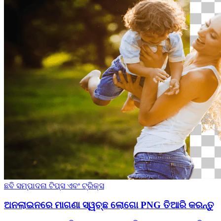
ଛବି ସମ୍ପାଦନା
ଟିପ୍ସ ଏବଂ ଟ୍ରିକ୍ସ
ଅନଲାଇନରେ ମାଗଣା ସ୍ୱଚ୍ଛ ଲୋଗୋ PNG ତିଆରି କରନ୍ତୁ