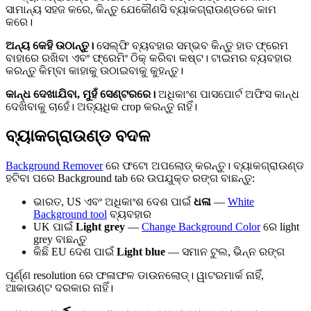
ସାମାନ୍ୟ ସହଜ କରେ, କିନ୍ତୁ ଯେକୌଣସି ବ୍ୟାକଗ୍ରାଉଣ୍ଡରେ କାମ
କରେ।
ଅନ୍ୟ କେହି ଉଠାନ୍ତୁ।
ସେଲ୍ଫି ବ୍ୟବହାର ସମ୍ଭବ କିନ୍ତୁ ହାତ ଫ୍ରେମ
ବାହାରେ ରଖିବା ଏବଂ ଫ୍ରେମିଂ ଠିକ୍ କରିବା କଷ୍ଟ। ଟାଇମର ବ୍ୟବହାର
କରନ୍ତୁ କିମ୍ବା କାହାକୁ ଉଠାଇବାକୁ କୁହନ୍ତୁ।
କାନ୍ଧ ଦେଖାଯିବା, ମୁହଁ ସେଣ୍ଟରରେ।
ଅଧିକାଂଶ ପାସପୋର୍ଟ ଅଫିସ କାନ୍ଧ
ଦେଖିବାକୁ ଚାହେଁ। ଅତ୍ୟଧିକ crop କରନ୍ତୁ ନାହିଁ।
ବ୍ୟାକଗ୍ରାଉଣ୍ଡ ବଦଳ
Background Remover
ରେ ଫଟୋ ଅପଲୋଡ୍ କରନ୍ତୁ। ବ୍ୟାକଗ୍ରାଉଣ୍ଡ
ହଟିବା ପରେ Background tab ରେ ଉପଯୁକ୍ତ ରଙ୍ଗ ବାଛନ୍ତୁ:
ଭାରତ, US ଏବଂ ଅଧିକାଂଶ ଦେଶ ପାଇଁ
ଧଳା
—
White
Background tool
ବ୍ୟବହାର
UK ପାଇଁ
Light grey
—
Change Background Color
ରେ light
grey ବାଛନ୍ତୁ
କିଛି EU ଦେଶ ପାଇଁ
Light blue
— ସମାନ ଟୁଲ, ଭିନ୍ନ ରଙ୍ଗ
ପୂର୍ଣ୍ଣ resolution ରେ ଫଳାଫଳ ଡାଉନଲୋଡ୍। ୱାଟରମାର୍କ ନାହିଁ,
ଆକାଉଣ୍ଟ ଦରକାର ନାହିଁ।