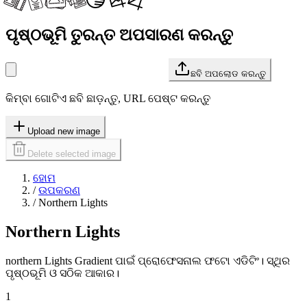
ପୃଷ୍ଠଭୂମି ତୁରନ୍ତ ଅପସାରଣ କରନ୍ତୁ
ଛବି ଅପଲୋଡ କରନ୍ତୁ
କିମ୍ବା ଗୋଟିଏ ଛବି ଛାଡ଼ନ୍ତୁ, URL ପେଷ୍ଟ କରନ୍ତୁ
Upload new image
Delete selected image
ହୋମ
/
ଉପକରଣ
/
Northern Lights
Northern Lights
northern Lights Gradient ପାଇଁ ପ୍ରୋଫେସନାଲ ଫଟୋ ଏଡିଟିଂ। ସ୍ଥିର
ପୃଷ୍ଠଭୂମି ଓ ସଠିକ ଆକାର।
1