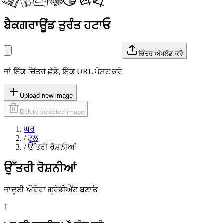
ਬੈਕਗਰਾਊਂਡ ਤੁਰੰਤ ਹਟਾਓ
ਚਿੱਤਰ ਅੱਪਲੋਡ ਕਰੋ
ਜਾਂ ਇੱਕ ਚਿੱਤਰ ਛੱਡੋ, ਇੱਕ URL ਪੇਸਟ ਕਰੋ
Upload new image
Delete selected image
ਘਰ
/
ਟੂਲ
/
ਉੱਤਰੀ ਰੋਸ਼ਨੀਆਂ
ਉੱਤਰੀ ਰੋਸ਼ਨੀਆਂ
ਜਾਦੂਈ ਔਰੋਰਾ ਗ੍ਰੇਡੀਐਂਟ ਬਣਾਓ
1