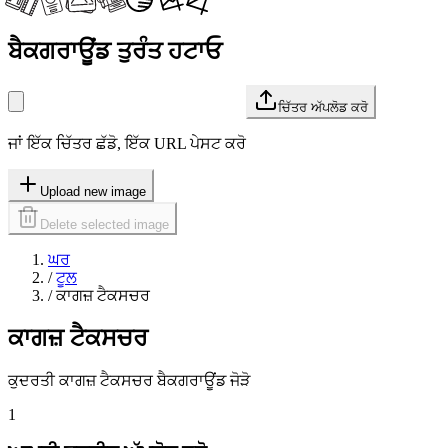
ਬੈਕਗਰਾਊਂਡ ਤੁਰੰਤ ਹਟਾਓ
ਚਿੱਤਰ ਅੱਪਲੋਡ ਕਰੋ
ਜਾਂ ਇੱਕ ਚਿੱਤਰ ਛੱਡੋ, ਇੱਕ URL ਪੇਸਟ ਕਰੋ
Upload new image
Delete selected image
ਘਰ
/
ਟੂਲ
/
ਕਾਗਜ਼ ਟੈਕਸਚਰ
ਕਾਗਜ਼ ਟੈਕਸਚਰ
ਕੁਦਰਤੀ ਕਾਗਜ਼ ਟੈਕਸਚਰ ਬੈਕਗਰਾਊਂਡ ਜੋੜੋ
1