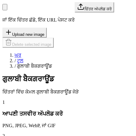
ਚਿੱਤਰ ਅੱਪਲੋਡ ਕਰੋ
ਜਾਂ ਇੱਕ ਚਿੱਤਰ ਛੱਡੋ, ਇੱਕ URL ਪੇਸਟ ਕਰੋ
Upload new image
Delete selected image
ਘਰ
/
ਟੂਲ
/
ਗੁਲਾਬੀ ਬੈਕਗਰਾਊਂਡ
ਗੁਲਾਬੀ ਬੈਕਗਰਾਊਂਡ
ਚਿੱਤਰਾਂ ਵਿੱਚ ਕੋਮਲ ਗੁਲਾਬੀ ਬੈਕਗਰਾਊਂਡ ਜੋੜੋ
1
ਆਪਣੀ ਤਸਵੀਰ ਅੱਪਲੋਡ ਕਰੋ
PNG, JPEG, WebP, ਜਾਂ GIF
2