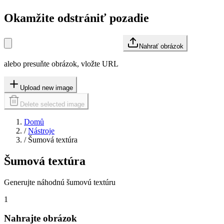
Okamžite odstrániť pozadie
Nahrať obrázok
alebo presuňte obrázok, vložte URL
Upload new image
Delete selected image
Domů
/
Nástroje
/
Šumová textúra
Šumová textúra
Generujte náhodnú šumovú textúru
1
Nahrajte obrázok