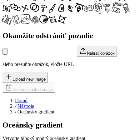
Okamžite odstrániť pozadie
Nahrať obrázok
alebo presuňte obrázok, vložte URL
Upload new image
Delete selected image
Domů
/
Nástroje
/
Oceánsky gradient
Oceánsky gradient
Vytvorte hlboký modrý oceánsky gradient