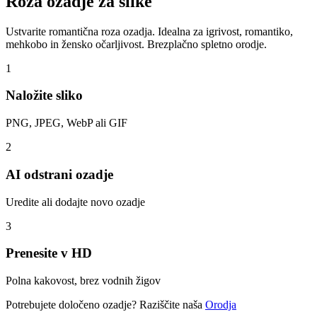
Roza ozadje za slike
Ustvarite romantična roza ozadja. Idealna za igrivost, romantiko,
mehkobo in žensko očarljivost. Brezplačno spletno orodje.
1
Naložite sliko
PNG, JPEG, WebP ali GIF
2
AI odstrani ozadje
Uredite ali dodajte novo ozadje
3
Prenesite v HD
Polna kakovost, brez vodnih žigov
Potrebujete določeno ozadje? Raziščite naša
Orodja