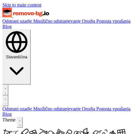
Skip to main content
Odstrani ozadje
Množično odstranjevanje
Orodja
Pogosta vprašanja
Blog
Slovenščina
Odstrani ozadje
Množično odstranjevanje
Orodja
Pogosta vprašanja
Blog
Theme