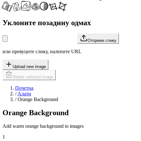
Уклоните позадину одмах
Отпреми слику
или превуците слику, налепите URL
Upload new image
Delete selected image
Почетна
/
Алати
/
Orange Background
Orange Background
Add warm orange background to images
1