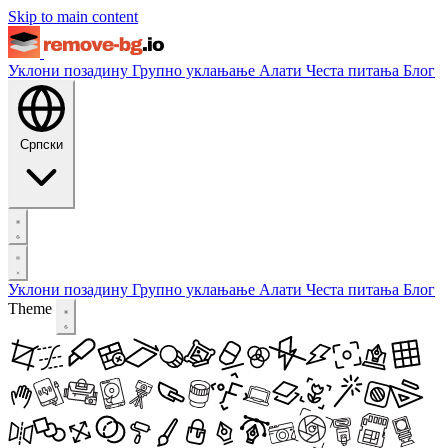
Skip to main content
Уклони позадину
Групно уклањање
Алати
Честа питања
Блог
Српски
Уклони позадину
Групно уклањање
Алати
Честа питања
Блог
Theme