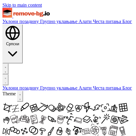
Skip to main content
Уклони позадину
Групно уклањање
Алати
Честа питања
Блог
Српски
Уклони позадину
Групно уклањање
Алати
Честа питања
Блог
Theme