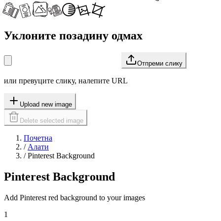
Уклоните позадину одмах
Отпреми слику
или превуците слику, налепите URL
Upload new image
Delete selected image
Почетна
/
Алати
/
Pinterest Background
Pinterest Background
Add Pinterest red background to your images
1