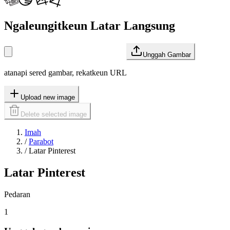
Ngaleungitkeun Latar Langsung
Unggah Gambar
atanapi sered gambar, rekatkeun URL
Upload new image
Delete selected image
Imah
/
Parabot
/
Latar Pinterest
Latar Pinterest
Pedaran
1