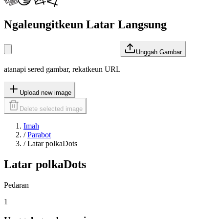
Ngaleungitkeun Latar Langsung
Unggah Gambar
atanapi sered gambar, rekatkeun URL
Upload new image
Delete selected image
Imah
/
Parabot
/
Latar polkaDots
Latar polkaDots
Pedaran
1