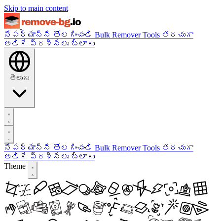
Skip to main content
నేపథ్యాన్ని తొలగించండి
Bulk Remover
Tools
తరచుగా
అడిగే ప్రశ్నలు
బ్లాగు
తెలుగు
నేపథ్యాన్ని తొలగించండి
Bulk Remover
Tools
తరచుగా
అడిగే ప్రశ్నలు
బ్లాగు
Theme