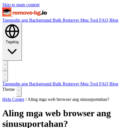
Skip to main content
Tanggalin ang Background
Bulk Remover
Mga Tool
FAQ
Blog
Tagalog
Tanggalin ang Background
Bulk Remover
Mga Tool
FAQ
Blog
Theme
Help Center
/
Aling mga web browser ang sinusuportahan?
Aling mga web browser ang
sinusuportahan?