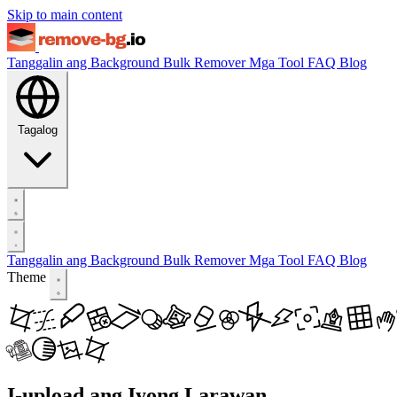
Skip to main content
Tanggalin ang Background
Bulk Remover
Mga Tool
FAQ
Blog
Tagalog
Tanggalin ang Background
Bulk Remover
Mga Tool
FAQ
Blog
Theme
I-upload ang Iyong Larawan