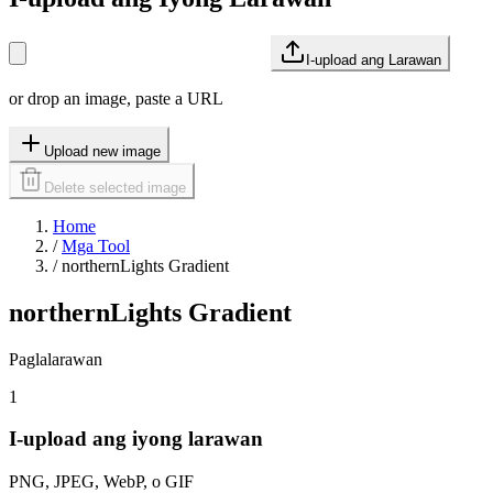
I-upload ang Larawan
or drop an image, paste a URL
Upload new image
Delete selected image
Home
/
Mga Tool
/
northernLights Gradient
northernLights Gradient
Paglalarawan
1
I-upload ang iyong larawan
PNG, JPEG, WebP, o GIF