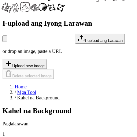
I-upload ang Iyong Larawan
I-upload ang Larawan
or drop an image, paste a URL
Upload new image
Delete selected image
Home
/
Mga Tool
/
Kahel na Background
Kahel na Background
Paglalarawan
1