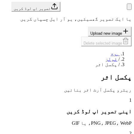
تصویر اپ لوڈ کریں
یا ایک تصویر گھسیٹیں، یو آر ایل چسپاں کریں
Upload new image
Delete selected image
ہوم
/
ٹولز
/
پکسل اثر
پکسل اثر
ریٹرو پکسل آرٹ اثر بنائیں
1
اپنی تصویر اپ لوڈ کریں
PNG، JPEG، WebP، یا GIF
2