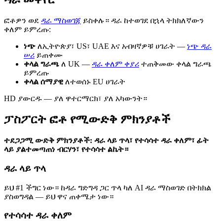
ፎቶዎን ወደ
ዳራ ማስወገጃ
ይስቀሉ። ዳራ ከተወገደ በኋላ ትክክለኛውን
ቀለም ይምረጡ:
ነጭ
ለኢትዮጵያ፣ US፣ UAE እና አብዛኛዎቹ ሀገራት —
ነጭ ዳራ
ሠሪ
ይጠቀሙ
ቀላል ግራጫ
ለ UK —
ዳራ ቀለም ቀያሪ
ተጠቅመው ቀላል ግራጫ
ይምረጡ
ቀላል ሰማያዊ
ለተወሰኑ EU ሀገራት
HD ያውርዱ — ያለ ዋተርማርክ፣ ያለ አካውንት።
ፓስፖርት ፎቶ የሚውድቅ ምክንያቶች
ተደጋጋሚ ውድቅ ምክንያቶች: ዳራ ላይ ጥላ፣ የተሳሳተ ዳራ ቀለም፣ ፊት
ላይ ያልተመጣጠነ ብርሃን፣ የተሳሳተ ልኬት።
ዳራ ላይ ጥላ
ይህ #1 ችግር ነው። ከዳራ ግድግዳ ጋር ጥላ ካለ AI ዳራ ማስወገድ በትክክል
ያስወግዳል — ይህ ዋና ጠቀሜታ ነው።
የተሳሳተ ዳራ ቀለም