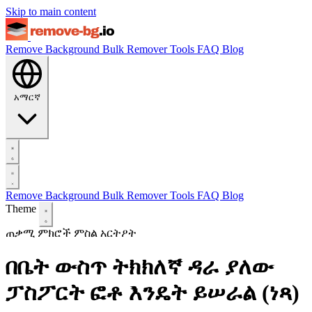
Skip to main content
Remove Background
Bulk Remover
Tools
FAQ
Blog
አማርኛ
Remove Background
Bulk Remover
Tools
FAQ
Blog
Theme
ጠቃሚ ምክሮች
ምስል አርትዖት
በቤት ውስጥ ትክክለኛ ዳራ ያለው
ፓስፖርት ፎቶ እንዴት ይሠራል (ነጻ)