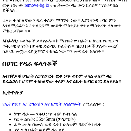
ፎቶ ነስተው
remove-bg.io
ተጠቅመው ዳራውን በራስዎ ማስተካከል
ይችላሉ።
ቁልፉ ትክክለኛውን ዳራ ቀለም ማግኘት ነው። እያንዳንዱ ሀገር ምን
እንደሚፈልግ እና ተደጋጋሚ ውድቅ ምክንያቶችን ለማስቀረት ያለውን
ምክር ይኸውና።
አስፈላጊ:
ፍላጎቶች ይቀየራሉ። ከማስገባትዎ በፊት ሁልጊዜ የሀገርዎን
ወቅታዊ ፍላጎት በይፋዊ ድረ-ገጽ ይፈትሹ። ከዚህ በታች ያለው መረጃ
ከ2026 መጀመሪያ ጀምሮ ትክክል ነው ግን መጣራት አለበት።
በሀገር የዳራ ፍላጎቶች
አብዛኛዎቹ ሀገራት ለፓስፖርት ፎቶ ነጭ ወይም ቀላል ቀለም ዳራ
ይፈልጋሉ፣ ሆኖም ትክክለኛው ቀለም እና ልኬት ከሀገር ሀገር ይለያያል።
ኢትዮጵያ
የኢትዮጵያ ኢሚግሬሽን እና ዜግነት አገልግሎት
የሚፈልገው:
ነጭ ዳራ
— ንጹህ ነጭ ብቻ ይቀበላል
የፎቶ ልኬት: 35x45mm (ፓስፖርት)
ፊት ሙሉ በሙሉ ወደ ፊት፣ ሁለቱም ዓይኖች ክፍት
ያለ ጥላ በፊት ወይም ዳራ ላይ