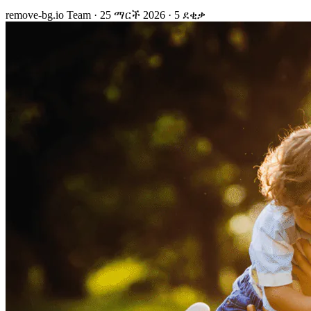
remove-bg.io Team
·
25 ማርች 2026
·
5 ደቂቃ