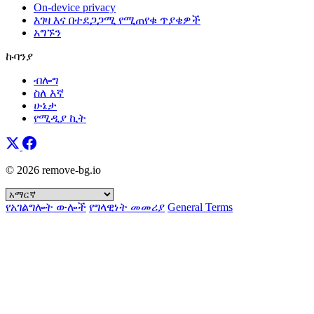
On-device privacy
እገዛ እና በተደጋጋሚ የሚጠየቁ ጥያቄዎች
አግኙን
ኩባንያ
ብሎግ
ስለ እኛ
ሁኔታ
የሚዲያ ኪት
© 2026 remove-bg.io
የአገልግሎት ውሎች
የግላዊነት መመሪያ
General Terms