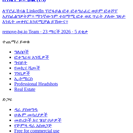
ለፕሮፌሽናል LinkedIn ፕሮፋይል ፎቶ ፎቶግራፈር ወይም ፎቶሾፕ
አያስፈልግዎትም። ማንኛውንም ተስማሚ ፎቶ ወደ ጥራት ያለው ገጽታ
እንዴት መቀየር እንደሚቻል ይኸውና።
remove-bg.io Team
·
23 ማርች 2026
·
5 ደቂቃ
ተጨማሪ ይወቁ
ግለሰቦች
ፎቶግራፍ አንሺዎች
ግብይት
የመኪና ሻጮች
ገንቢዎች
ኢ-ኮሜርስ
Professional Headshots
Real Estate
ድጋፍ
ዳራ ያስወግዱ
ሁሉም መሳሪያዎች
መድረኮች እና ገበያ ቦታዎች
የጅምላ ዳራ አስወጋጅ
Free for commercial use