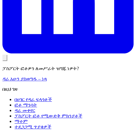
ፓስፖርት ፎቶዎን ለመሥራት ዝግጁ ነዎት?
ዳራ አሁን ያስወግዱ – ነጻ
በዚህ ገጽ
በሀገር የዳራ ፍላጎቶች
ፎቶ ማንሳት
ዳራ መቀየር
ፓስፖርት ፎቶ የሚውድቅ ምክንያቶች
ማተም
ተደጋጋሚ ጥያቄዎች