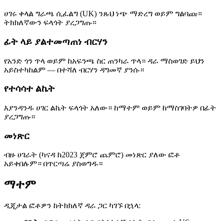
ሀገሩ ቀላል ግራጫ ሲፈልግ (UK) ንጹህ ነጭ ማድረግ ወይም ግልባጩ።
ትክክለኛውን ፍላጎት ያረጋግጡ።
ፊት ላይ ያልተመጣጠነ ብርሃን
የአንድ ጎን ጥላ ወይም ከአፍንጫ ስር ጠንካራ ጥላ። ዳራ ማስወገድ ይህን
አይስተካከልም — በተሻለ ብርሃን ዳግመኛ ያንሱ።
የተሳሳተ ልኬት
እያንዳንዱ ሀገር ልኬት ፍላጎት አለው። ከማተም ወይም ከማስገባትዎ በፊት
ያረጋግጡ።
መነጽር
ብዙ ሀገራት (ካናዳ ከ2023 ጀምሮ ጨምሮ) መነጽር ያለው ፎቶ
አይቀበሉም። በጥርጣሬ ያስወግዱ።
ማተም
ዲጂታል ፎቶዎን ከትክክለኛ ዳራ ጋር ካገኙ በኋላ: