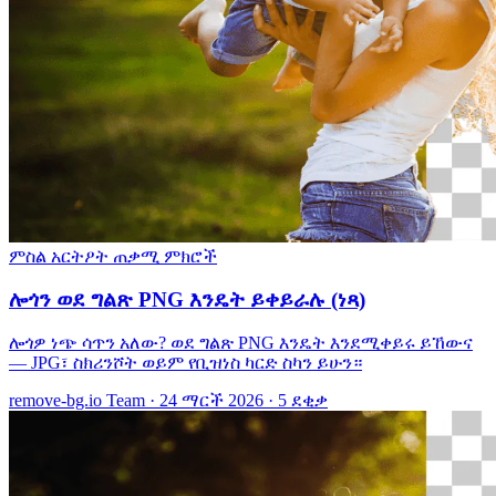
ምስል አርትዖት
ጠቃሚ ምክሮች
ሎጎን ወደ ግልጽ PNG እንዴት ይቀይራሉ (ነጻ)
ሎጎዎ ነጭ ሳጥን አለው? ወደ ግልጽ PNG እንዴት እንደሚቀይሩ ይኸውና
— JPG፣ ስክሪንሾት ወይም የቢዝነስ ካርድ ስካን ይሁን።
remove-bg.io Team
·
24 ማርች 2026
·
5 ደቂቃ