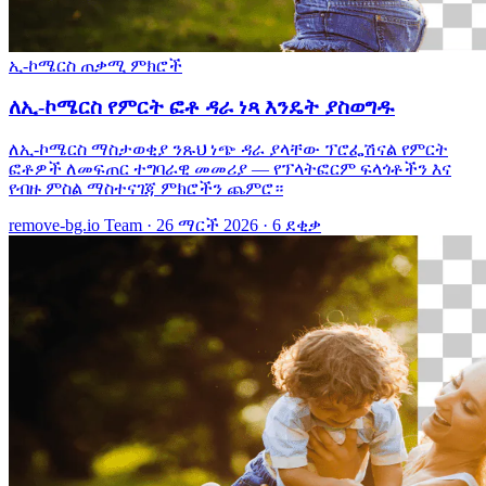
ኢ-ኮሜርስ
ጠቃሚ ምክሮች
ለኢ-ኮሜርስ የምርት ፎቶ ዳራ ነጻ እንዴት ያስወግዱ
ለኢ-ኮሜርስ ማስታወቂያ ንጹህ ነጭ ዳራ ያላቸው ፕሮፌሽናል የምርት
ፎቶዎች ለመፍጠር ተግባራዊ መመሪያ — የፕላትፎርም ፍላጎቶችን እና
የብዙ ምስል ማስተናገጃ ምክሮችን ጨምሮ።
remove-bg.io Team
·
26 ማርች 2026
·
6 ደቂቃ