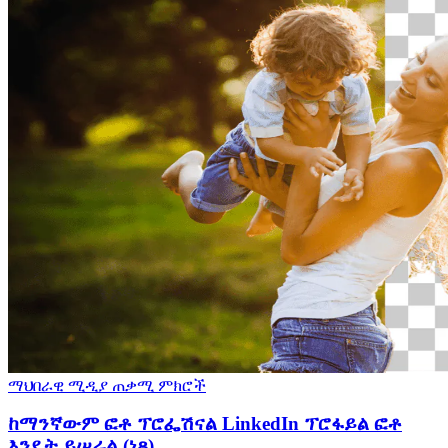
ማህበራዊ ሚዲያ
ጠቃሚ ምክሮች
ከማንኛውም ፎቶ ፕሮፌሽናል LinkedIn ፕሮፋይል ፎቶ
እንዴት ይሠራል (ነጻ)