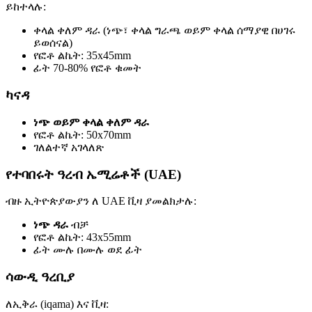
ይከተላሉ:
ቀላል ቀለም ዳራ (ነጭ፣ ቀላል ግራጫ ወይም ቀላል ሰማያዊ በሀገሩ
ይወሰናል)
የፎቶ ልኬት: 35x45mm
ፊት 70-80% የፎቶ ቁመት
ካናዳ
ነጭ ወይም ቀላል ቀለም ዳራ
የፎቶ ልኬት: 50x70mm
ገለልተኛ አገላለጽ
የተባበሩት ዓረብ ኤሚሬቶች (UAE)
ብዙ ኢትዮጵያውያን ለ UAE ቪዛ ያመልክታሉ:
ነጭ ዳራ
ብቻ
የፎቶ ልኬት: 43x55mm
ፊት ሙሉ በሙሉ ወደ ፊት
ሳውዲ ዓረቢያ
ለኢቅራ (iqama) እና ቪዛ: