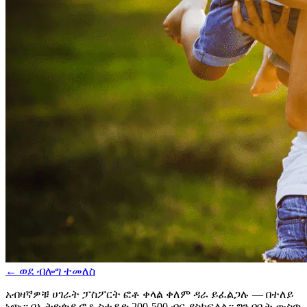
←
ወደ ብሎግ ተመለስ
አብዛኛዎቹ ሀገራት ፓስፖርት ፎቶ ቀላል ቀለም ዳራ ይፈልጋሉ — በተለይ
ነጭ። በኢትዮጵያ ፎቶ ስቱዲዮ 200-500 ብር ያስከፍላል። ግን በቤት ውስጥ