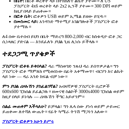
በቤት:
በፎቶ ወረቀት ላይ በትክክለኛ ልኬት ያተሙ። ለ US
ፓስፖርት 4x6 ወረቀት ላይ 2x2 ኢንች ያተሙ። 300 DPI ወይም
ከዚያ በላይ ይጠቀሙ።
በፎቶ ቤት:
ፎቶዎን USB ወይም ኢሜል ይዘው ይሂዱ።
በመስመር ላይ:
አንዳንድ ማተሚያ አገልግሎቶች ፓስፖርት ፎቶ
ያተማሉ።
ለ4 ሰው ቤተሰብ ይህን በቤት ማድረግ 800-2,000 ብር ከስቱዲዮ ፎቶ ጋር
ሲነጻጸር ያድናል — እንደፈለጉ ያህል ጊዜ ሊነሱ ይችላሉ።
ተደጋጋሚ ጥያቄዎች
ፓስፖርት ፎቶዬ ይቀበላል?
ዳራ ማስወገድ ንጹህ ዳራ ይሰጥዎታል። ግን
ፓስፖርት ፎቶ ማምለክ የሚወሰነው በፊት አቀማመጥ፣ ብርሃን እና ልኬት
ላይ ነው — ዳራ አንድ ክፍል ብቻ ነው።
ምን ያህል ሪዞሉሽን ያስፈልገኛል?
አብዛኛዎቹ ፓስፖርት ቢሮዎች
600x600 ፒክሰል ይፈልጋሉ። ዘመናዊ ስልኮች 3000x4000 ፒክሰል ወይም
ከዚያ በላይ ይነሳሉ — ሪዞሉሽን ችግር አይሆንም።
ሰልፊ መጠቀም እችላለሁ?
ይቻላል፣ ግን ሌላ ሰው ያነሳ ወይም ታይመር
ይጠቀሙ ለተሻለ ውጤት። የፊት ካሜራ ትንሽ ማጋነን አለው።
ፓስፖርት ፎቶዎን አሁን ይሥሩ