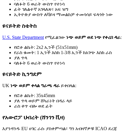
ባለፉት 6 ወራት ውስጥ የተነሳ
ፊት ገለልተኛ አገላለጽ፣ አፍ ዝግ
ኢትዮጵያ ውስጥ ለቫይዛ ማመልከቻ ተመሳሳይ ፍላጎት ነው
ዩናይትድ ስቴትስ
U.S. State Department
የሚፈልገው
ነጭ ወይም ወደ ነጭ የቀረበ ዳራ
:
የፎቶ ልኬት: 2x2 ኢንች (51x51mm)
የራስ ቁመት: 1 ኢንች እስከ 1-3/8 ኢንች ከአገጭ እስከ ራስ
ያለ ጥላ
ባለፉት 6 ወራት ውስጥ የተነሳ
ዩናይትድ ኪንግደም
UK
ነጭ ወይም ቀላል ግራጫ ዳራ
ይቀበላል:
የፎቶ ልኬት: 35x45mm
ያለ ጥላ ወይም ሸካራነት በዳራ ላይ
ራስ ቀጥ ብሎ ወደ ፊት
የአውሮፓ ህብረት (ሸንገን ቪዛ)
እያንዳንዱ EU ሀገር ራሱ ያስቀምጣል፣ ግን አብዛኛዎቹ ICAO ደረጃ