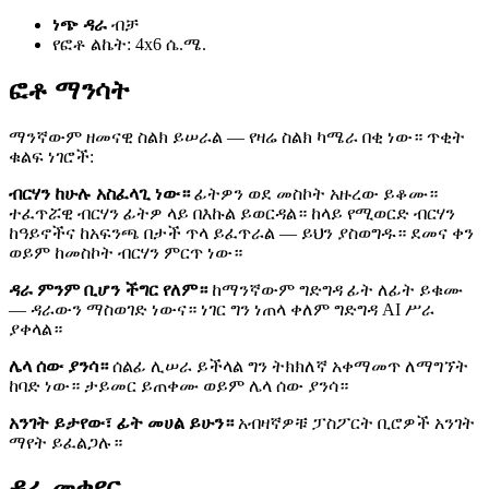
ነጭ ዳራ
ብቻ
የፎቶ ልኬት: 4x6 ሴ.ሜ.
ፎቶ ማንሳት
ማንኛውም ዘመናዊ ስልክ ይሠራል — የዛሬ ስልክ ካሜራ በቂ ነው። ጥቂት
ቁልፍ ነገሮች:
ብርሃን ከሁሉ አስፈላጊ ነው።
ፊትዎን ወደ መስኮት አዙረው ይቆሙ።
ተፈጥሯዊ ብርሃን ፊትዎ ላይ በእኩል ይወርዳል። ከላይ የሚወርድ ብርሃን
ከዓይኖችና ከአፍንጫ በታች ጥላ ይፈጥራል — ይህን ያስወግዱ። ደመና ቀን
ወይም ከመስኮት ብርሃን ምርጥ ነው።
ዳራ ምንም ቢሆን ችግር የለም።
ከማንኛውም ግድግዳ ፊት ለፊት ይቁሙ
— ዳራውን ማስወገድ ነውና። ነገር ግን ነጠላ ቀለም ግድግዳ AI ሥራ
ያቀላል።
ሌላ ሰው ያንሳ።
ሰልፊ ሊሠራ ይችላል ግን ትክክለኛ አቀማመጥ ለማግኘት
ከባድ ነው። ታይመር ይጠቀሙ ወይም ሌላ ሰው ያንሳ።
አንገት ይታየው፣ ፊት መሀል ይሁን።
አብዛኛዎቹ ፓስፖርት ቢሮዎች አንገት
ማየት ይፈልጋሉ።
ዳራ መቀየር