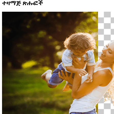
ተዛማጅ ጽሑፎች