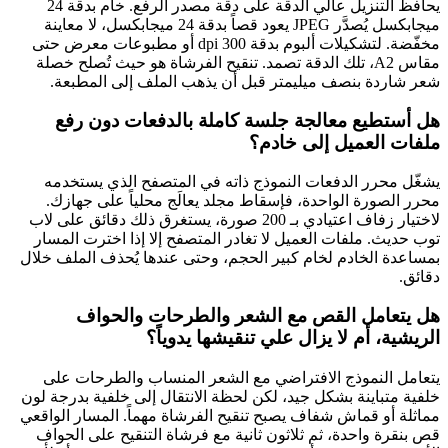
يحافظ التنزيل عالي الدقة على دقة مصدر الرفع. خام بدقة 24
ميجابكسل يُصدَّر JPEG يعود قصاً بدقة 24 ميجابكسل، لا معاينة
مخفّضة. لتشكيلات ألبوم بدقة 300 dpi أو مطبوعات معرض حتى
مقاس A2، تلك الدقة تصمد. تنقيح الفرشاة هو حيث تُصلح خصلة
شعر شاردة بنصف ميليمتر قبل أن يذهب الملف إلى المطبعة.
هل أستطيع معالجة جلسة كاملة بالدفعات دون رفع
ملفات العميل إلى خادم؟
يشغّل محرر الدفعات النموذج ذاته في المتصفح الذي يستخدمه
محرر الصورة الواحدة، فإسقاط مجلد يعالَج محلياً على جهازك.
لاختيار زفاف اعتيادي بـ 200 صورة، يستغرق ذلك دقائق على لاب
توب حديث. ملفات العميل لا تغادر المتصفح إلا إذا اخترت المسار
بمساعدة الخادم لخام كبير الحجم، وحتى عندها يُحذف الملف خلال
دقائق.
هل يتعامل القص مع الشعر والطرحات والحواف
الريشية، أم لا يزال علي تنقيشها يدوياً؟
يتعامل النموذج الافتراضي مع الشعر المنساب والطرحات على
خلفية متباينة بشكل جيد، لكن لحظة الانتقال إلى خلفية بدرجة لون
مماثلة أو قماش شفاف يصبح تنقيح الفرشاة مهماً. المسار الواقعي
قص بنقرة واحدة، ثم ثلاثون ثانية مع فرشاة التنقيح على الحواف