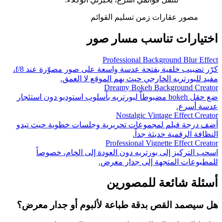
مصور عقارات
زمن تسليم القوائم
اختيارات تناسب مسار صور
Professional Background Blur Effect
كرّر تضبيب خلفية بفتحة عدسة واسعة على صور مصوّرة عند f/8،
مفيد للبورتريه الخارجي حيث يهم الموقع لا العمق.
Dreamy Bokeh Background Creator
ضع حقل bokeh مضبوطاً لبورتريه بأسلوب استوديو دون استئجار
عدسة أسرع.
Nostalgic Vintage Effect Creator
أضف درجة فيلم لمجموعات تحريرية وجلسات خطوبة حيث تبدو
النظافة الرقمية حديثة جداً.
Professional Vignette Effect Creator
اسحب التركيز إلى بورتريه دون العودة إلى الخام، خصوصاً
للمطبوعات المتجهة إلى جدار معرض.
أسئلة شائعة للمصورين
هل سيصمد القص بدقة طباعة لألبوم أو جدار معرض؟