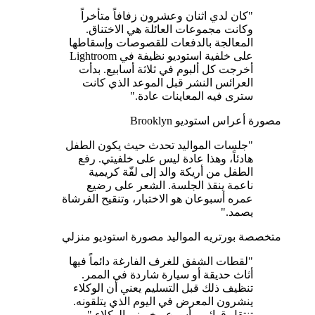
"كان لدي اثنان وعشرون زفافاً متأخراً
وكانت مجموعات العائلة هي الاختناق.
المعالجة بالدفعات للقصوصات وإسقاطها
على خلفية استوديو نظيفة في Lightroom
أخرجت كل ألبوم في ثلاثة أسابيع. بدأت
العرائس النشر قبل الموعد الذي كانت
سترى فيه المعاينات عادة."
مصورة أعراس
استوديو Brooklyn
"جلسات المواليد تحدث حيث يكون الطفل
هادئاً، وهذا عادة ليس على خلفيتي. رفع
الطفل من أريكة والد إلى لفّة كريمية
ناعمة ينقذ الجلسة. الشعر على رضيع
عمره أسبوعان هو الاختبار، وتنقيح الفرشاة
يصمد."
متخصصة بورتريه المواليد
مصورة استوديو منزلي
"لقطات الشفق للغرف الفارغة دائماً فيها
أثاث حديقة أو سيارة شاردة في الممر.
تنظيف ذلك قبل التسليم يعني أن الوكلاء
ينشرون المعرض في اليوم الذي يتلقونه.
تنتقل قوائمي أسرع، يخبرني الوكلاء."