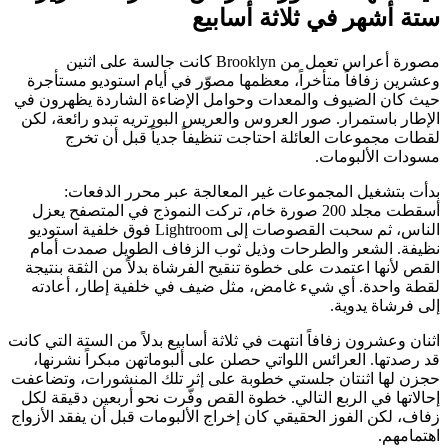
ستة أشهر في ثلاثة أسابيع
مصورة أعراس تعمل من Brooklyn كانت جالسة على اثنين
وعشرين زفافاً متأخراً، معظمها مصوّر في أيام استوديو مستأجرة
حيث كان الضيوف والمعدات وحوامل الإضاءة الشاردة يظهرون في
الإطار باستمرار. صور العروس والعريس البورتريه تبدو رائعة، لكن
لقطات مجموعات العائلة احتاجت تنظيفاً جدياً قبل أن تخرج
مسودات الألبومات.
بدأت بتشغيل المجموعات غير المعالجة عبر محرر الدفعات:
أسقطت مجلد 200 صورة خام، تركت النموذج في المتصفح يعزل
الناس، ثم سحبت القصوصات إلى Lightroom فوق خلفية استوديو
نظيفة. الشعر والطرحات وذيل ثوب الزفاف الطويل صمدت أمام
القص لأنها اعتمدت على خطوة تنقيح الفرشاة بدلاً من الثقة بنتيجة
لقطة واحدة. أي شيء غامض، مثل ضيف في خلفية إطار، أعادته
إلى فرشاة يدوية.
اثنان وعشرون زفافاً انتهت في ثلاثة أسابيع بدلاً من الستة التي كانت
قد رصدتها. العرائس اللواتي حصلن على ألبوماتهن مبكراً نشرنها،
حجزن لها اثنتان جلستي خطوبة على إثر تلك المنشورات، وتضاعفت
إحالاتها في الربع التالي. خطوة القص وفّرت نحو أربعين دقيقة لكل
زفاف، لكن الفوز الحقيقي كان إخراج الألبومات قبل أن يفقد الأزواج
اهتمامهم.