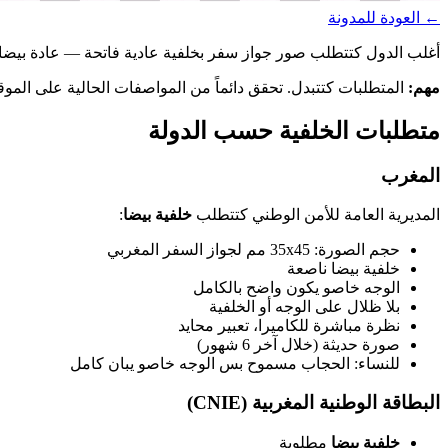
←
العودة للمدونة
أغلب الدول كتتطلب صور جواز سفر بخلفية عادية فاتحة — عادة بيضا. رحلة لاستوديو تصوير فالمغرب كتكلف 30
مهم:
المتطلبات كتتبدل. تحقق دائماً من المواصفات الحالية على الم
متطلبات الخلفية حسب الدولة
المغرب
المديرية العامة للأمن الوطني كتتطلب
خلفية بيضا
:
حجم الصورة: 35x45 مم لجواز السفر المغربي
خلفية بيضا ناصعة
الوجه خاصو يكون واضح بالكامل
بلا ظلال على الوجه أو الخلفية
نظرة مباشرة للكاميرا، تعبير محايد
صورة حديثة (خلال آخر 6 شهور)
للنساء: الحجاب مسموح بس الوجه خاصو يبان كامل
البطاقة الوطنية المغربية (CNIE)
خلفية بيضا
مطلوبة