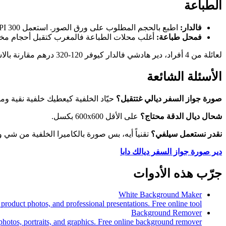
الطباعة
فالدار:
اطبع بالحجم المطلوب على ورق الصور. استعمل 300 DPI.
فمحل طباعة:
أغلب محلات الطباعة فالمغرب كتقبل أحجام م
لعائلة من 4 أفراد، دير هادشي فالدار كيوفر 120-320 درهم مقارنة بالاستوديو.
الأسئلة الشائعة
صورة جواز السفر ديالي غتتقبل؟
حيّاد الخلفية كيعطيك خلفية نقية ومت
شحال ديال الدقة محتاج؟
على الأقل 600x600 بكسل.
نقدر نستعمل سيلفي؟
تقنياً أيه، بس صورة بالكاميرا الخلفية من شي 
دير صورة جواز السفر ديالك دابا
جرّب هذه الأدوات
White Background Maker
roduct photos, and professional presentations. Free online tool.
Background Remover
otos, portraits, and graphics. Free online background remover.