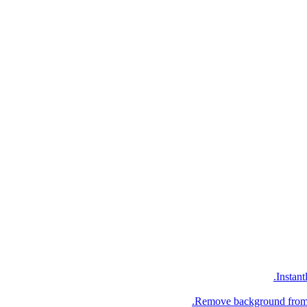
Instant
Remove background from an