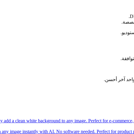
خصصة.
وافقة.
واحد آخر أحسن.
ly add a clean white background to any image. Perfect for e-commerce, p
y image instantly with AI. No software needed. Perfect for product ph