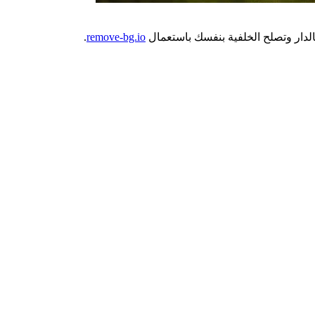
.
remove-bg.io