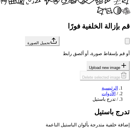
قم بإزالة الخلفية فورًا
تحميل الصورة
أو قم بإسقاط صورة، أو ألصق رابط
Upload new image
Delete selected image
الرئيسية
/
الأدوات
/
تدرج باستيل
تدرج باستيل
إضافة خلفية متدرجة بألوان الباستيل الناعمة