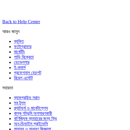
Back to Help Center
আরও জানুন
ব্যক্তি
ফটোগ্রাফার
মার্কেটিং
গাড়ি বিক্রেতা
ডেভেলপার
ই-কমার্স
প্রফেশনাল হেডশট
রিয়েল এস্টেট
সহায়তা
ব্যাকগ্রাউন্ড সরান
সব টুলস
প্ল্যাটফর্ম ও মার্কেটপ্লেস
বাল্ক পটভূমি অপসারণকারী
বাণিজ্যিক ব্যবহারের জন্য ফ্রি
অন-ডিভাইস প্রাইভেসি
সাহায্য ও সাধারণ জিজ্ঞাসা