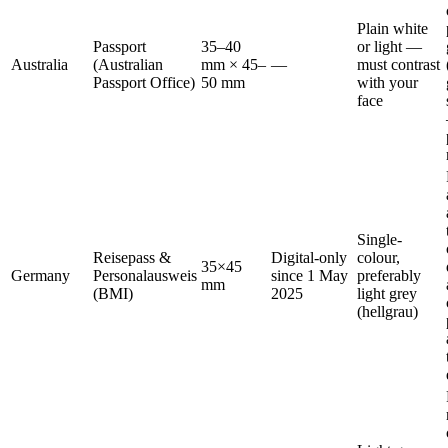
Plain white
Passport
35–40
or light —
Australia
(Australian
mm × 45–
—
must contrast
Passport Office)
50 mm
with your
face
Single-
Reisepass &
Digital-only
colour,
35×45
Germany
Personalausweis
since 1 May
preferably
mm
(BMI)
2025
light grey
(hellgrau)