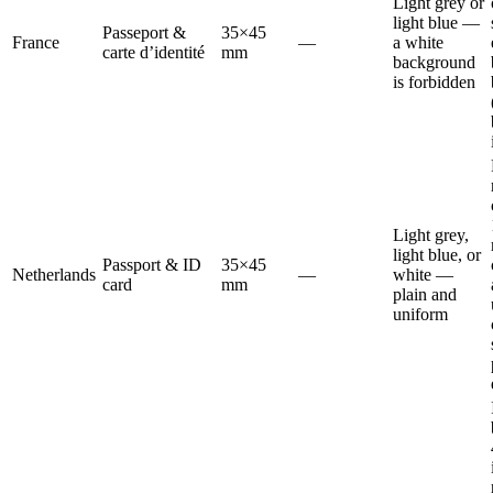
Light grey or
light blue —
Passeport &
35×45
France
—
a white
carte d’identité
mm
background
is forbidden
Light grey,
light blue, or
Passport & ID
35×45
Netherlands
—
white —
card
mm
plain and
uniform