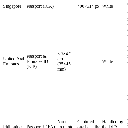
Singapore
Passport (ICA)
—
400×514 px
White
3.5×4.5
Passport &
United Arab
cm
Emirates ID
—
White
Emirates
(35×45
(ICP)
mm)
None —
Captured
Handled by
Philippines
Passport (DFA)
no photo
on-site at the
the DFA