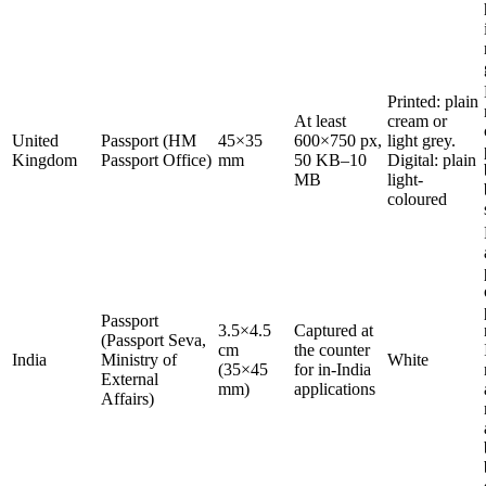
Printed: plain
At least
cream or
United
Passport (HM
45×35
600×750 px,
light grey.
Kingdom
Passport Office)
mm
50 KB–10
Digital: plain
MB
light-
coloured
Passport
3.5×4.5
Captured at
(Passport Seva,
cm
the counter
India
Ministry of
White
(35×45
for in-India
External
mm)
applications
Affairs)