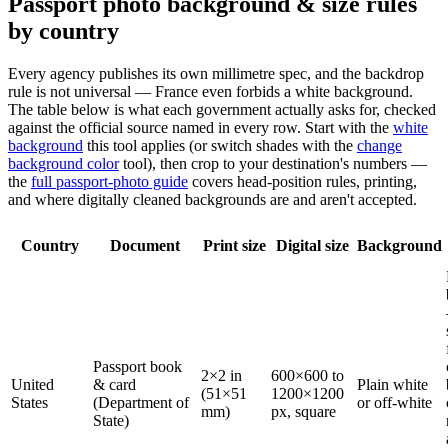
Passport photo background & size rules
by country
Every agency publishes its own millimetre spec, and the backdrop
rule is not universal — France even forbids a white background.
The table below is what each government actually asks for, checked
against the official source named in every row. Start with the
white
background
this tool applies (or switch shades with the
change
background color
tool), then crop to your destination's numbers —
the
full passport-photo guide
covers head-position rules, printing,
and where digitally cleaned backgrounds are and aren't accepted.
Country
Document
Print size
Digital size
Background
Passport book
2×2 in
600×600 to
United
& card
Plain white
(51×51
1200×1200
States
(Department of
or off-white
mm)
px, square
State)