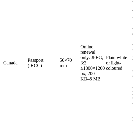
Online
renewal
only: JPEG,
Plain white
Passport
50×70
Canada
3:2,
or light-
(IRCC)
mm
≥1800×1200
coloured
px, 200
KB–5 MB