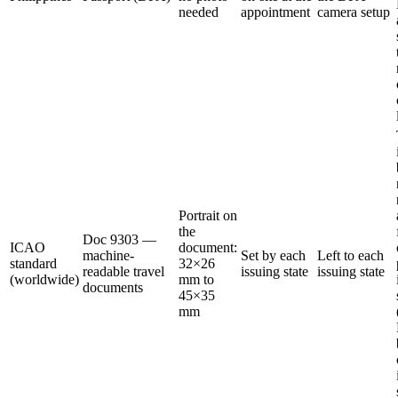
needed
appointment
camera setup
Portrait on
the
Doc 9303 —
ICAO
document:
machine-
Set by each
Left to each
standard
32×26
readable travel
issuing state
issuing state
(worldwide)
mm to
documents
45×35
mm