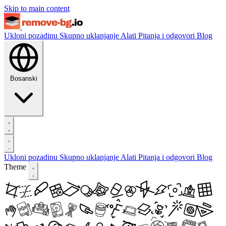
Skip to main content
Ukloni pozadinu
Skupno uklanjanje
Alati
Pitanja i odgovori
Blog
Bosanski
Ukloni pozadinu
Skupno uklanjanje
Alati
Pitanja i odgovori
Blog
Theme