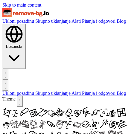
Skip to main content
Ukloni pozadinu
Skupno uklanjanje
Alati
Pitanja i odgovori
Blog
Bosanski
Ukloni pozadinu
Skupno uklanjanje
Alati
Pitanja i odgovori
Blog
Theme